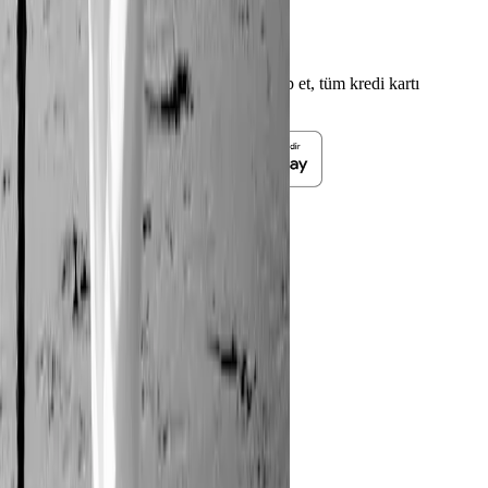
Kampania’yı keşfet.
Kampania'yı indir
Uygulamayı indirerek kampanyaları takip et, tüm kredi kartı
fırsatlarını yakala.
Kredi Kartı
Kampanyalar
Akaryakıt
Araç
E-Ticaret
Eğitim & Kırtasiye
Eğlence
Elektronik
Dekorasyon
Moda & Kozmetik
Market
Sağlık