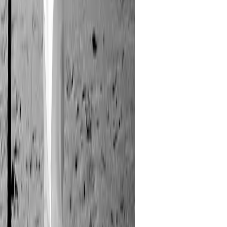
Seyahat
Yeme-İçme
Yurt Dışı
Diğer
Çözümler
Cardwise
Kampanya Rehberi
Kurumsal
Hakkımızda
Basında Kampania
İletişim
Yasal
Kişisel Verilerin Korunması
İlgili Kişi Başvuru Formu
Aydınlatma Metni
Çerez Politikası