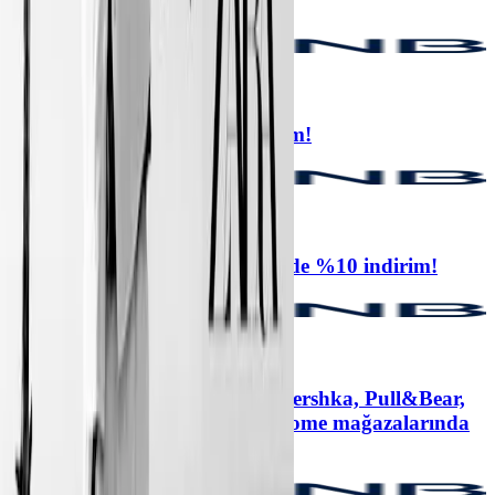
THY’de 6'ya varan taksit!
Türk Hava Yolları
%10 kazanç
DasDas girişlerinde %10 indirim!
DasDas, +1
%10 kazanç
Mobilet'te DasDas etkinliklerinde %10 indirim!
Mobilet
%13 kazanç
Zara, Massimo Dutti, Oysho, Bershka, Pull&Bear,
Stradivarius, Lefties ve Zara Home mağazalarında
1.250 TL ParaPuan!