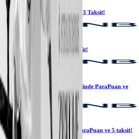
3 taksit
casper.com.tr'de Peşin Fiyatına 3 Taksit!
Casper
6 taksit
Ecrou’da Peşin Fiyatına 6 Taksit!
Ecrou
%10 kazanç
Zsa Zsa Zsu’da 1.000 TL değerinde ParaPuan ve
peşin fiyatına 4 Taksit!
ZSA ZSA ZSU
%16 kazanç
OXXO’da 400 TL değerinde ParaPuan ve 5 taksit!