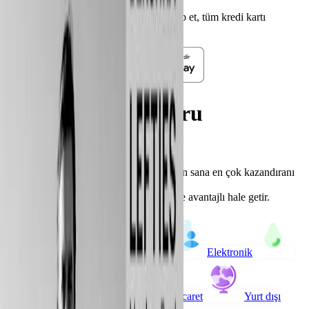
Uygulamayı indirerek kampanyaları takip et, tüm kredi kartı
fırsatlarını yakala.
Her alışverişte doğru
kampanya!
Binlerce kredi kartı kampanyası arasından sana en çok kazandıranı
keşfet.
Kampania ile harcamalarını daha akıllı ve avantajlı hale getir.
Giyim
Yeme-İçme
Elektronik
Akaryakıt
Market
E-Ticaret
Yurt dışı