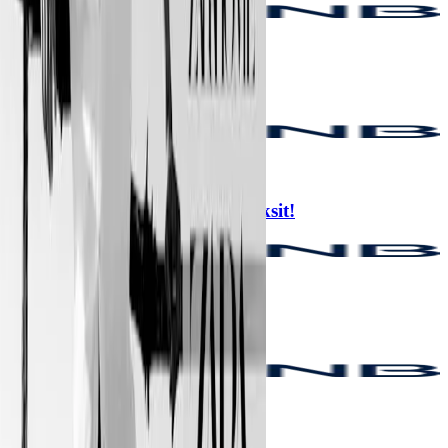
OXXO
6 taksit
Elle'de Peşin Fiyatına 6 Taksit!
Elle
3 taksit
Trendyol'da peşin fiyatına 3 taksit!
Trendyol
6 taksit
AJET’te 6'ya varan taksit!
AJet
6 taksit