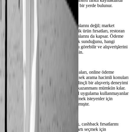
kullanıcılar kredi kartı kampanyalarını ararken farklı kaynaklarda
dolaşmak zorunda kalmaz; tüm içerik tek bir yerde bulunur.
Kampania, yalnızca kredi kartı kampanyalarını değil; market
kampanyaları, giyim indirimleri, elektronik ürün fırsatları, restoran
kampanyaları ve online ödeme kampanyalarını da kapsar. Ödeme
sırasında hangi kartın daha fazla cashback sunduğunu, hangi
programın daha fazla puan kazandırdığını görebilir ve alışverişlerini
en doğru kampanya ile optimize edebilirsin.
Kredi kartı karşılaştırma, banka kampanyaları, online ödeme
kampanyaları ve günlük fırsatlar gibi yüksek arama hacimli konuları
kullanıcıya en net haliyle sunarak hem bilinçli bir alışveriş deneyimi
sağlar hem de her harcamada daha fazla kazanmanı mümkün kılar.
Kampania’nın web platformu, hem mobil uygulama kullanmayanlar
hem de kampanyaları daha detaylı incelemek isteyenler için
kapsamlı bir bilgi merkezi olarak tasarlanmıştır.
Her alışverişte en iyi kampanyayı bulmak, cashback fırsatlarını
kaçırmamak ve ödeme sırasında doğru kartı seçmek için