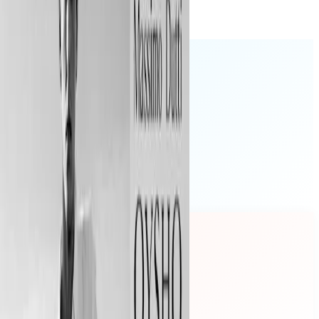
Seyahat
Cardwise
Sana en uygun kartı bul.
Çok yakında!