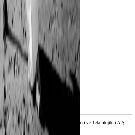
Kredi Kartı
Kampanyalar
Çözümler
Kampanya Rehberi
Kurumsal
Yasal
© 2025 Kampania İnternet Bilgi Hizmetleri ve Teknolojileri A.Ş.
Tüm hakları saklıdır.