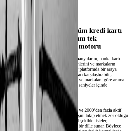
Amazon
Kampania, Türkiye’nin tüm kredi kartı
ve alışveriş kampanyalarını tek
platformda sunan arama motoru
Kampania, Türkiye’deki kredi kartı kampanyalarını, banka kartı
fırsatlarını, online ödeme sağlayıcı indirimlerini ve markaların
dönemsel alışveriş kampanyalarını tek bir platformda bir araya
getirir. Web sitemizde; güncel kampanyaları karşılaştırabilir,
kategorilere göre filtreleyebilir, bankalara ve markalara göre arama
yapabilir ve ihtiyacına en uygun fırsatları saniyeler içinde
bulabilirsin.
Türkiye’de 70’in üzerinde ödül programı ve 2000’den fazla aktif
kampanya bulunuyor. Bu yoğun bilgi akışını takip etmek zor olduğu
için Kampania, tüm kampanyaları düzenli şekilde listeler,
açıklamalar ve koşullarla birlikte anlaşılır bir dille sunar. Böylece