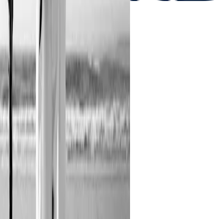
Zara, +7
Popüler markalar
Boyner
IKEA
Opet