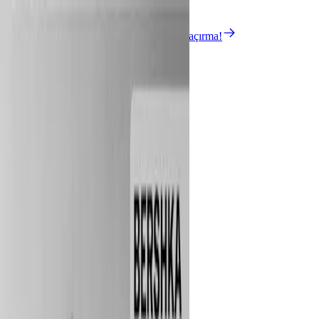
Mobil uygulamayı indir.
Kampanyaları kaçırma!
Keşfet
Rehber
Kategoriler
Çözümler
Kredi Kartı
Rehber
Kampania'yı indir