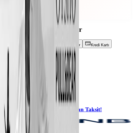
Spendwise
Sana en uygun kampanyayı bul.
En avantajlı kampanyalar
Kampanya türü
Marka
Sektör
Kredi Kartı
Önerilen
Filtrele
Önerilen
Failed to fetch
5 taksit
Troy’da Peşin Fiyatına 5’e Varan Taksit!
Troy